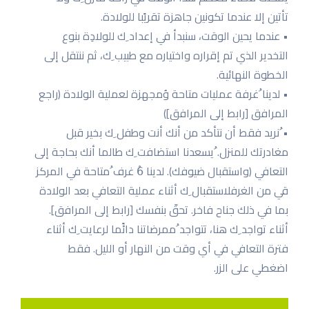
تأتین إلا عندما تكونین جاهزة تقریًبا للولادة.
• عندما یحین الوقت، سنبدأ في إعداد ِك للولادِة بنوع
التخدیر الذي تم إقراره واختیاره مع طبیب ِك، ثم ننتقل إلى
الخطوة النهائیة.
• لدینا ُغرفة عملیات متاحة وُمجهزة لعملیة الولادة (راجع
المرافق [رابط إلى المرافق])
• ُنرید فقط أن نتأكد من أنك أنت وطفل ِك بخیر قبل
مغادرتك للمنزل. ُیسعدنا استضافت ِك طالما أنك بحاجة إلى
التعافي (واستقبال ضیوفك). لدینا 6ُ غرف ُمتاحة في المركز
قي من الغرفلاستقبال ِك أثناء عملیة التعافي بعد الولادة
بما في ذلك جناح فاخر. تحقّ بنفسك [رابط إلى المرافق].
أثناء تواجد ِك هنا، تتواجد ُممرضاتنا دائًما لرعایت ِك أثناء
فترة التعافي في أي وقت من النهار أو اللیل. فقط
اضغطي على الزر.