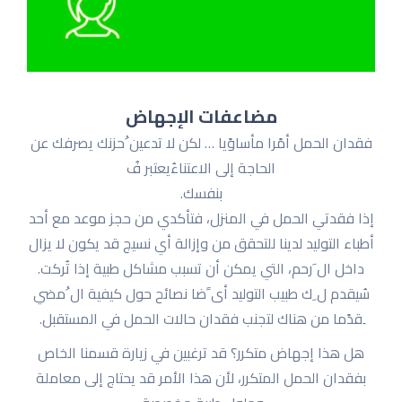
مضاعفات الإجهاض
فقدان الحمل أمًرا مأساوًیا … لكن لا تدعین ُحزنك یصرفك عن
الحاجة إلى الاعتناءُیعتبر فُ
بنفسك.
إذا فقدتي الحمل في المنزل، فتأكدي من حجز موعد مع أحد
أطباء التولید لدینا للتحقق من وإزالة أي نسیج قد یكون لا یزال
داخل ال َرحم، التي یمكن أن تسبب مشاكل طبیة إذا تُركت.
سُیقدم ل ِك طبیب التولید أی ًضا نصائح حول كیفیة ال ُمضي
ِقدًما من هناك لتجنب فقدان حالات الحمل في المستقبل.
هل هذا إجهاض متكرر؟ قد ترغبین في زیارة قسمنا الخاص
بفقدان الحمل المتكرر، لأن هذا الأمر قد یحتاج إلى معاملة