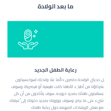
ما بعد الولادة
رعاية الطفل الجديد
ِل حدیثي الولادة حاضرین دائًما عنَد ولادتك (سواءسیكون
شركاؤنا من أطبا ِء الأطفا كانت طبیعیة أو قیصریة)، وسوف
یستقبلون طفلَك بمجرد خروجه. سوف یتأكدون من أن كل
شيء على ما یرام، وسوف یزورونك بمجرد دخولك إلى ُغرفتك
مع بعض الإرشادات المهمه حول رعایة طفلك