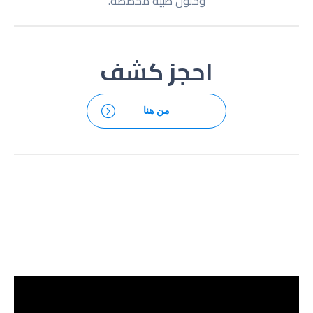
وحلول طبیة مخصصة.
احجز كشف
من هنا