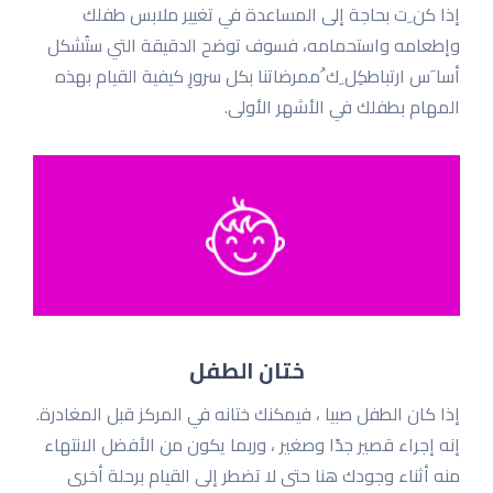
إذا كن ِت بحاجة إلى المساعدة في تغییر ملابس طفلك
وإطعامه واستحمامه، فسوف توضح الدقیقة التي ستُشكل
أسا َس ارتباطكِل ِك ُممرضاتنا بكل سرورِ كیفیة القیام بهذه
المهام بطفلك في الأشهر الأولى.
ختان الطفل
إذا كان الطفل صبيا ، فيمكنك ختانه في المركز قبل المغادرة.
إنه إجراء قصير جدًا وصغير ، وربما يكون من الأفضل الانتهاء
منه أثناء وجودك هنا حتى لا تضطر إلى القيام برحلة أخرى