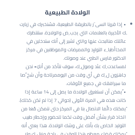
الولادة الطبيعية
• إذا قررنا السی َر بالطریقة الطبیعیة، فسُنخبرك في زیارت
ِك الأخیرة بالعلامات التي یجب ِض والولادِة. ستنتظرك
عائلتك منالبحث عنها والتي تشیر إلى أنك ستدخلین في
المخاأطبا ِء التولیِد والممرضات والموظفین في مركز
الدكتور فارس الطبي عند وصولك.
لمساعدت ِك عنَد وصول ِك، سوف نتأكد من أنكِ• نحن
جاهزون ل ِك في أي وقت من الیوممرتاحة وأن شخ ًصا
ما سیرافقك في جمیع الأوقات.
• ُیمكن أن تستغرق الولادة ما یصل إلى 14 ساعة إذا
كانت هذه هي المرة الأولى (حوالي 7 إذا لم تكن كذلك).
ُیمكنك دائًما الاتصال بنا في المركز حتى نتمكن مًعا من
اتخاذ قرار بشأن أفضل وقت لكما للحضور وإخطار طبیب
التولید الخاص بك بأنك على وشك الولادة. هذا یعني أنه
ُیمكنك قضاء معظم هذا الوقت في راحة منزل ِك ولا