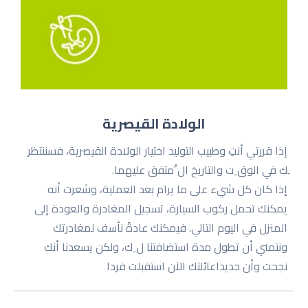
الولادة القيصرية
إذا قررتي أنتِ وطبیب التولید اختیار الولادة القیصریة، فسننتظر
ِك في الوق ِت والتاریخ ال ُمتفق علیهما.
إذا كان كل شيء على ما یرام بعد العملیة، وشعرت أنه
یمكنك تحمل ركوب السیارة، تسجیل المغادرة والعودة إلى
المنزل في الیوم التالي. فیمكنك عادةً نأسف لمغادرتك
ونتمني أن تطول مدة استضافتنا ل ِك، ولكن یسعدنا أنك
نجحت وأن جدیداعائلتك الآن استقبلت فردا