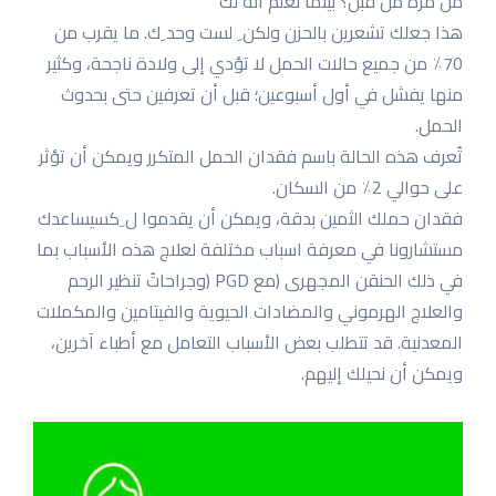
من مرة من قبل؟ بینما نعلم أنه لكُ
هذا جعلك تشعرین بالحزن ولكن ِ لست وحد ِك. ما یقرب من
70٪ من جمیع حالات الحمل لا تؤدي إلى ولادة ناجحة، وكثیر
منها یفشل في أول أسبوعین؛ قبل أن تعرفین حتى بحدوث
الحمل.
تُعرف هذه الحالة باسم فقدان الحمل المتكرر ویمكن أن تؤثر
على حوالي 2٪ من السكان.
فقدان حملك الثمین بدقة، ویمكن أن یقدموا ل ِكسیساعدك
مستشارونا في معرفة اسباب مختلفة لعلاج هذه الأسباب بما
في ذلك الحنقن المجهرى (مع PGD (وجراحاتُ تنظیر الرحم
والعلاج الهرموني والمضادات الحیویة والفیتامین والمكملات
المعدنیة. قد تتطلب بعض الأسباب التعامل مع أطباء آخرین،
ویمكن أن نحیلك إلیهم.