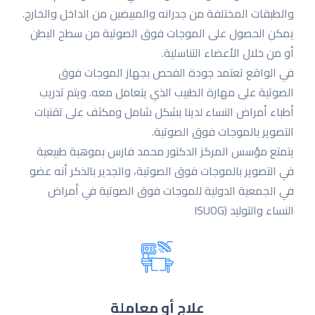
والطبقات المختلفة من جدرانه والمبیضین من الداخل والخارج.
یمكن الحصول على الموجات فوق الصوتیة من سطح البطن
أو من خلال الأعضاء التناسلیة.
في الواقع تعتمد جودة الفحص بجهاز الموجات فوق
الصوتیة على مهارة الطبیب الذي یتعامل معه. ویتم تدریب
أطباء أمراض النساء لدینا بشكل شامل ومكثف على تقنیات
التصویر بالموجات فوق الصوتیة.
یتمتع مؤسس المركز الدكتور محمد فارس بموهبة طبیعیة
في التصویر بالموجات فوق الصوتیة، والجدیر بالذكر أنه عضو
في الجمعیة الدولیة للموجات فوق الصوتیة في أمراض
النساء والتولید (ISUOG
علاج أو معاملة