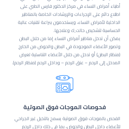
أطباء أمراض النساء في مركز الدكتور فارس الطبي على
اطلاع دائم على الإجراءات والإرشادات الخاصة بالمناظیر
الداخلیة لأمراض النساء، ویستخدمون ببراعة تقنیات عالیة
الحساسیة لتشخیص حالت ِك وعلاجها.
یمكن أن تدخل مناظیر أمراض النساء إما من خلال البطن
وتصور الأعضاء الموجودة في البطن والحوض من الخارج
(منظار البطن) أو تدخل من خلال الأعضاء التناسلیة لعرض
المدخل إلى الرحم – عنق الرحم – وداخل الرحم (منظار الرحم).
فحوصات الموجات فوق الصوتية
الفحص بالموجات فوق الصوتیة یسمح بالتخیل غیر الجراحي
للأعضاء داخل البطن والحوض، بما في ذلك داخل الرحم