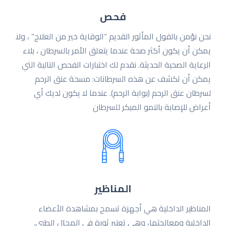
فحص
نحن نؤمن بالقول المأثور القديم “الوقاية خير من العلاج” ، ولا
يمكن أن يكون أكثر صحة عندما يتعلق الأمر بالسرطان ، بلاء
الرعاية الصحية الحديثة. نقدم لك اختبارات الفحص التالية التي
يمكن أن تكشف عن هذه السرطانات: مسحة عنق الرحم
لسرطان عنق الرحم (بوابة الرحم). عندما لا يكون لديك أي
أعراض للإصابة بالنمو المبكر للسرطان
المناظير
المناظیر الداخلیة هي أجهزة تسمح بمشاهدة الأعضاء
الداخلیة ومعالجتها، وهي تعتبر ثورة في المجال الطبي.