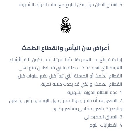
5 .انتفاخ البطن حول سن البلوغ مع غیاب الدورة الشهریة
أعراض سن اليأس وانقطاع الطمث
إذا كنت تبلغ من العمر 45 عاًما تقریًبا، فقد تكون تلك الأشیاء
الغریبة التي تبدو غیر ذات صلة والتي قد تعانین منها هي
انقطاع الطمث أو المرحلة التي تبدأ قبل بضع سنوات قبل
انقطاع الطمث، والذي قد یحدث خلاله تجربة:
1 .عدم انتظام الدورة الشهریة
2 .الشعور فجأة بالحرارة والاحمرار حول الوجه والرأس والعنق
والصدر 3 .شعور مفاجئ بقشعریرة برد
3 .التعرق المفرط لی
4 .اضطرابات النوم