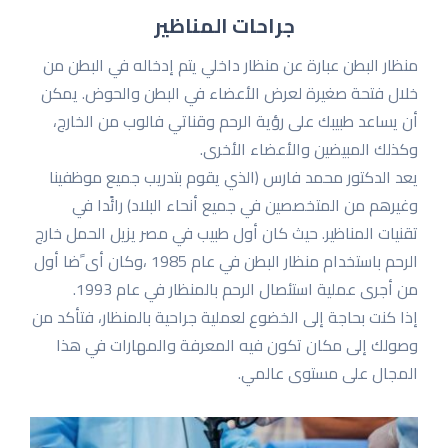
جراحات المناظير
منظار البطن عبارة عن منظار داخلي یتم إدخاله في البطن من
خلال فتحة صغیرة لعرض الأعضاء في البطن والحوض. یمكن
أن یساعد طبیبك على رؤیة الرحم وقناتي فالوب من الخارج،
وكذلك المبیضین والأعضاء الأخرى.
یعد الدكتور محمد فارس (الذي یقوم بتدریب جمیع موظفینا
وغیرهم من المتخصصین في جمیع أنحاء البلاد) رائًدا في
تقنیات المناظیر. حیث كان أول طبیب في مصر یزیل الحمل خارج
الرحم باستخدام منظار البطن في عام 1985 ،وكان أی ًضا أول
من أجرى عملیة استئصال الرحم بالمنظار في عام 1993.
إذا كنت بحاجة إلى الخضوع لعملیة جراحیة بالمنظار، فتأكد من
وصولك إلى مكان تكون فیه المعرفة والمهارات في هذا
المجال على مستوى عالمي.