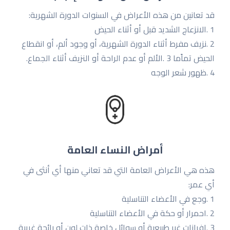
قد تعانین من هذه الأعراض في السنوات الدورة الشهریة:
1 .الانزعاج الشدید قبل أو أثناء الحیض
2 .نزیف مفرط أثناء الدورة الشهریة، أو وجود ألم، أو انقطاع
الحیض تماًما 3 .الألم أو عدم الراحة أو النزیف أثناء الجماع.
4 .ظهور شعر الوجه
أمراض النساء العامة
هذه هي الأعراض العامة التي قد تعاني منها أي أنثى في
أي عمر:
1 .وجع في الأعضاء التناسلیة
2 .احمرار أو حكة في الأعضاء التناسلیة
3 .إفرازات غیر طبیعیة أو سوائل خاصة ذات لون أو رائحة غریبة