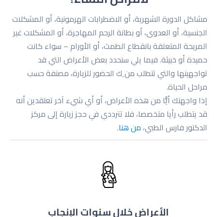
مشاكل الدورة الشهریة، أو الاضطرابات الهرمونیة، أو المشكلات
الجنسیة، أو العدوى، أو بطانة الرحم المهاجرة، أو المشكلات غیر
المریحة المتعلقة بانقطاع الطمث، أو الأورام – سواء كانت
حمیدة أو خبیثة. فیما یلي سنحدد بعض الأعراض التي قد
تواجهینها والتي تتطلب من ِك الحضور للزیارة، مصنفة حسب
مراحل الحیاة.
إذا واجهتك أیًّا من هذه الأعراض، أو أي شيء آخر تعتقدین أنه
قد یتطلب رأیا متخصصا، فلا تترددي في حجز زیارة إلى مركز
الدكتور فارس الطبي،
من هنا
.
الأعراض خلال سنوات الإنجاب