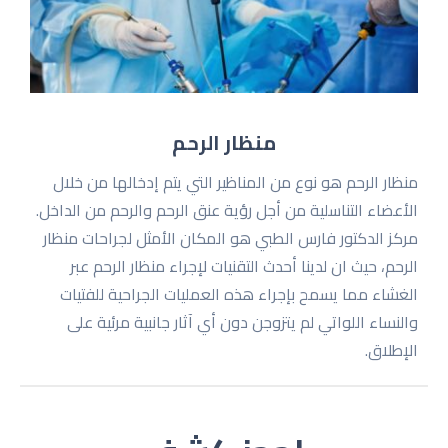
منظار الرحم
منظار الرحم هو نوع من المناظیر التي یتم إدخالها من خلال
الأعضاء التناسلیة من أجل رؤیة عنق الرحم والرحم من الداخل.
مركز الدكتور فارس الطبي هو المكان الأمثل لجراحات منظار
الرحم، حیث ان لدینا أحدث التقنیات لإجراء منظار الرحم عبر
الغشاء مما یسمح بإجراء هذه العملیات الجراحیة للفتیات
والنساء اللواتي لم یتزوجن دون أي آثار جانبیة مرئیة على
الإطلاق.